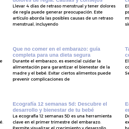
dolores de regla: Causas y consejos
c
Llevar 4 días de retraso menstrual y tener dolores
E
de regla puede generar preocupación. Este
p
artículo aborda las posibles causas de un retraso
m
menstrual, incluyendo
s
Que no comer en el embarazo: guía
T
completa para una dieta segura
c
te
Durante el embarazo, es esencial cuidar la
E
alimentación para garantizar el bienestar de la
c
madre y el bebé. Evitar ciertos alimentos puede
S
prevenir complicaciones de
Ecografía 12 semanas 5d: Descubre el
E
desarrollo y bienestar de tu bebé
e
La ecografía 12 semanas 5D es una herramienta
D
é.
clave en el primer trimestre del embarazo.
e
Permite visualizar el crecimiento y desarrollo
h