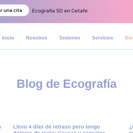
r una cita
Ecografía 5D en Getafe
Inicio
Nosotros
Sesiones
Servicios
Bl
Blog de Ecografía
s
Llevo 4 días de retraso pero tengo
¿