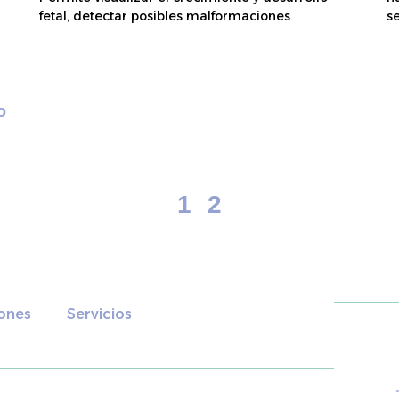
fetal, detectar posibles malformaciones
s
o
1
2
ones
Servicios