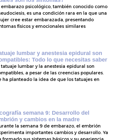
uáles son los síntomas?
l embarazo psicológico, también conocido como
seudociesis, es una condición rara en la que una
ujer cree estar embarazada, presentando
íntomas físicos y emocionales similares
atuaje lumbar y anestesia epidural son
ompatibles: Todo lo que necesitas saber
l tatuaje lumbar y la anestesia epidural son
ompatibles, a pesar de las creencias populares.
e ha planteado la idea de que los tatuajes en
cografía semana 9: Desarrollo del
mbrión y cambios en la madre
urante la semana 9 de embarazo, el embrión
xperimenta importantes cambios y desarrollo. Ya
a formado sus sistemas básicos y su apariencia